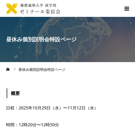
トップページ
昼休み個別説明会特設ページ
お知らせ一覧
商ゼミ委員会について
ーム
昼休み個別説明会特設ページ
入ゼミ
概要
資料アーカイブ
日程：2025年10月29日（水）〜11月12日（水）
時間：12時20分〜12時50分