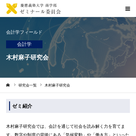
トップページ
会計学フィールド
お知らせ一覧
会計学
木村麻子研究会
商ゼミ委員会について
入ゼミ
ーム
研究会一覧
木村麻子研究会
資料アーカイブ
ゼミ紹介
木村麻子研究会では、会計を通じて社会を読み解く力を育てま
す。数字や制度の背後にある「気候変動」や「働き方」といった