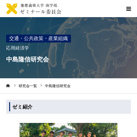
トップページ
交通・公共政策・産業組織
お知らせ一覧
応用経済学
中島隆信研究会
商ゼミ委員会について
入ゼミ
ーム
研究会一覧
中島隆信研究会
資料アーカイブ
ゼミ紹介